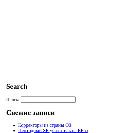
Search
Поиск:
Свежие записи
Корректоры из страны ОЗ
Пентодный SE усилитель на EF55