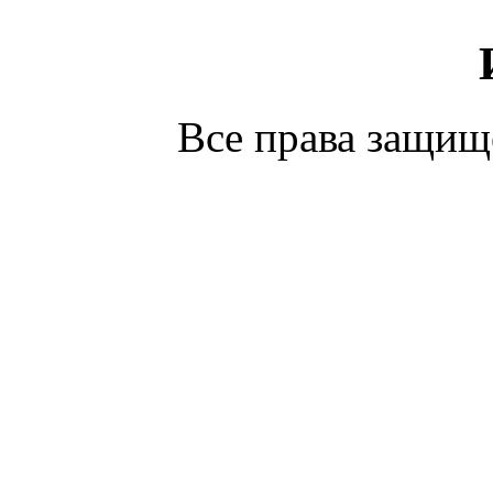
С
Все права защи
С