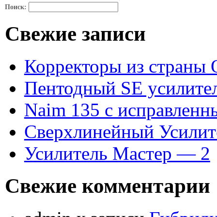
П
Поиск:
ПРОГРА
Свежие записи
Р
Корректоры из страны 
Пентодный SE усилител
С
Naim 135 с исправленн
П
Сверхлинейный Усилит
Усилитель Мастер — 2
СХЕМ
Свежие комментарии
ГИБРИ
ТРАНСФОРМАТО