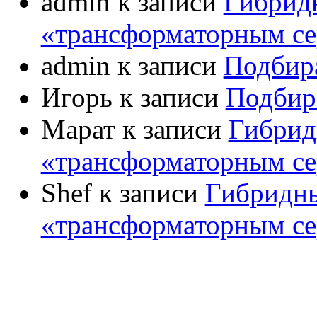
admin
к записи
Гибрид
«трансформаторным се
УСИЛИ
admin
к записи
Подбир
С
ПРЕДВАРИТЕЛЬНЫЕ УС
Игорь
к записи
Подбир
ЛА
Марат
к записи
Гибрид
ТР
ТРАНЗ
«трансформаторным се
ТРАНЗ
УСИЛИТЕЛ
Shef
к записи
Гибридны
УСИЛИТЕЛИ ДЛ
«трансформаторным се
УСИЛИТЕЛ
ФАЗ
ФОН