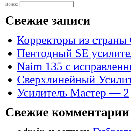
П
Поиск:
ПРОГРА
Свежие записи
Р
Корректоры из страны
Пентодный SE усилите
С
Naim 135 с исправлен
П
Сверхлинейный Усилит
Усилитель Мастер — 2
СХЕМ
Свежие комментарии
ГИБРИ
ТРАНСФОРМАТО