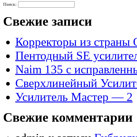
П
Поиск:
ПРОГРА
Свежие записи
Р
Корректоры из страны 
Пентодный SE усилител
С
Naim 135 с исправленн
П
Сверхлинейный Усилит
Усилитель Мастер — 2
СХЕМ
Свежие комментарии
ГИБРИ
ТРАНСФОРМАТО