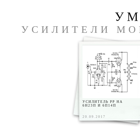
УМ
УСИЛИТЕЛИ МО
ЧА
УСИЛИТЕЛЬ PP НА
6Н23П И 6П14П
20.09.2017