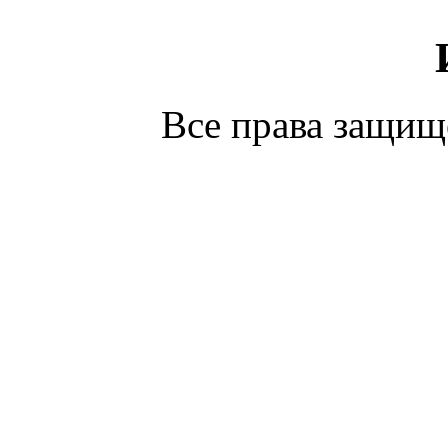
С
Все права защи
С