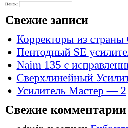
П
Поиск:
ПРОГРА
Свежие записи
Р
Корректоры из страны
Пентодный SE усилите
С
Naim 135 с исправлен
П
Сверхлинейный Усилит
Усилитель Мастер — 2
СХЕМ
Свежие комментарии
ГИБРИ
ТРАНСФОРМАТО