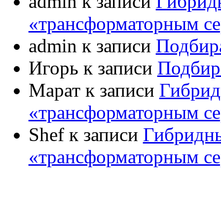
admin
к записи
Гибрид
«трансформаторным се
УСИЛИ
admin
к записи
Подбир
С
ПРЕДВАРИТЕЛЬНЫЕ УС
Игорь
к записи
Подбир
ЛА
Марат
к записи
Гибрид
ТР
ТРАНЗ
«трансформаторным се
ТРАНЗ
УСИЛИТЕЛ
Shef
к записи
Гибридны
УСИЛИТЕЛИ ДЛ
«трансформаторным се
УСИЛИТЕЛ
ФАЗ
ФОН