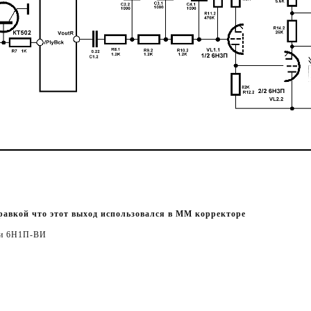
равкой что этот выход использовался в ММ корректоре
ли 6Н1П-ВИ