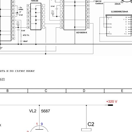
ть и по схеме ниже
Н6П