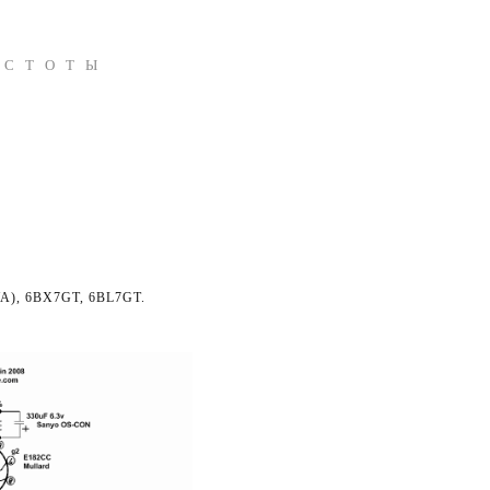
АСТОТЫ
П
WA), 6BX7GT, 6BL7GT.